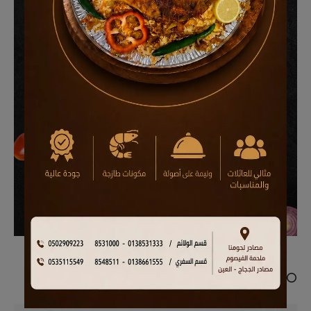
⭕ إعلان ترويجي..