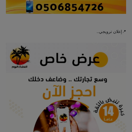
📍إعلان ترويجي..