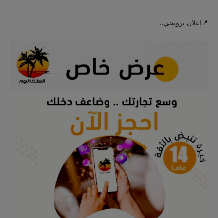
📍إعلان ترويجي..