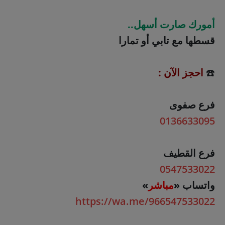
أمورك صارت أسهل..
قسطها مع تابي أو تمارا
☎️
احجز الآن :
فرع صفوى
0136633095
فرع القطيف
0547533022
واتساب «
مباشر
»
https://wa.me/966547533022