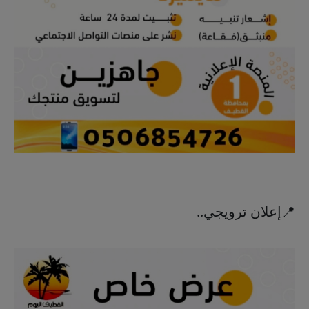
📍إعلان ترويجي..