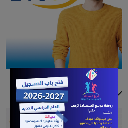
✔️إعلان ترويجي