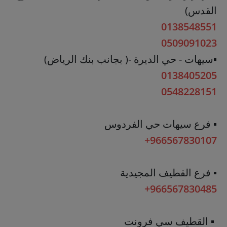
القدس)
0138548551
0509091023
▪️سيهات - حي الديرة -( بجانب بنك الرياض)
0138405205
0548228151
▪️ فرع سيهات حي الفردوس
+966567830107
▪️ فرع القطيف المجيدية
+966567830485
▪️ القطيف سي فرونت‎