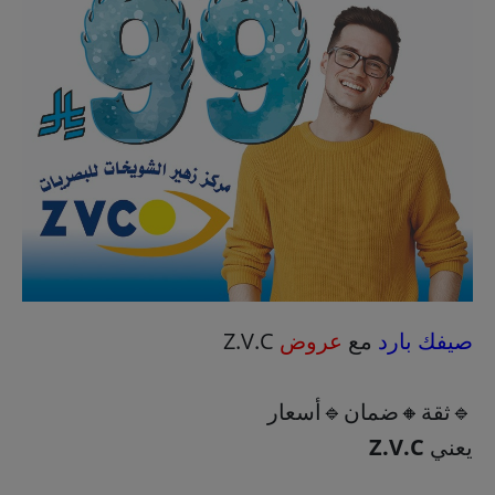
صيفك بارد
مع
عروض
Z.V.C
🔹ثقة🔸ضمان🔹أسعار
يعني
Z.V.C