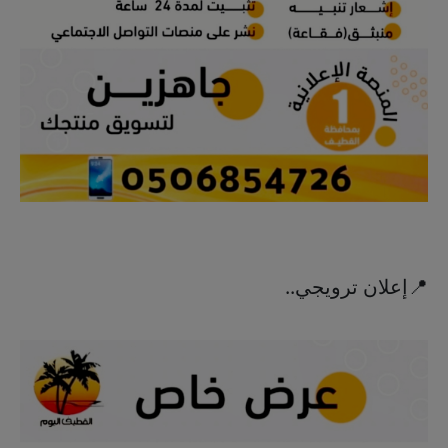
📍إعلان ترويجي..