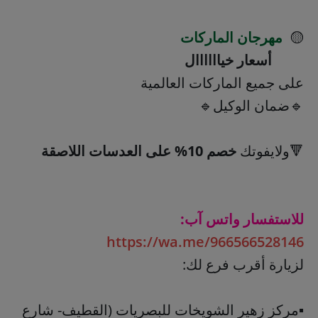
🟡
مهرجان الماركات
أسعار خياااااال
على جميع الماركات العالمية
🔹ضمان الوكيل🔹
🔻ولايفوتك
خصم 10% على العدسات اللاصقة
للاستفسار واتس آب:
https://wa.me/966566528146
لزيارة أقرب فرع لك:
▪️مركز زهير الشويخات للبصريات (القطيف- شارع