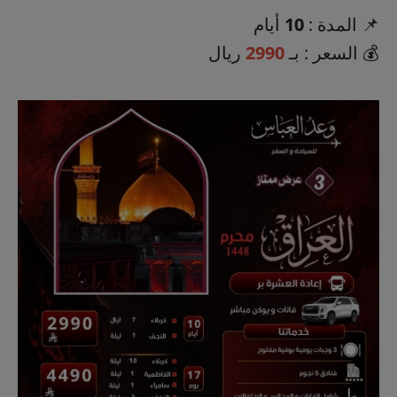
📌 المدة :
10
أيام
💰 السعر : بـ
2990
ريال