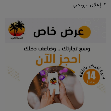
📍إعلان ترويجي...