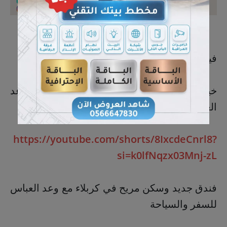
فيديو :
خيارات السكن المريح والإقامة الهادئة مع وعد
العباس للسفر والسياحة
https://youtube.com/shorts/8IxcdeCnrl8?
si=k0lfNqzx03Mnj-zL
فندق جديد وسكن مريح في كربلاء مع وعد العباس
للسفر والسياحة