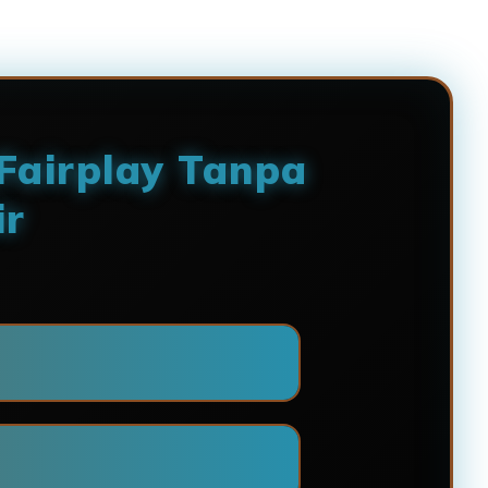
 Fairplay Tanpa
ir