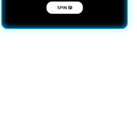
SPIN 🎲