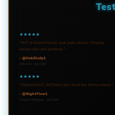
Tes
★★★★★
"WD di koislot lancar, gak pake drama. Fairplay
kerasa dari sesi pertama."
- @HokiDaily1
WD Cair - Jul 2026
★★★★★
"Deposit kecil, WD kecil dulu buat tes. Semua beres."
- @NightFlow1
Tanpa Settingan - Jul 2026