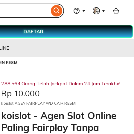
DAFTAR
LINE
EN RESMI
288.564 Orang Telah Jackpot Dalam 24 Jam Terakhir!
Price:
Rp 10.000
koislot AGEN FAIRPLAY WD CAIR RESMI
koislot - Agen Slot Online
Paling Fairplay Tanpa