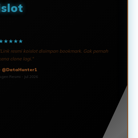
slot
★★★★★
"Link resmi koislot disimpan bookmark. Gak pernah
kena clone lagi."
- @DataHunter1
Agen Resmi - Jul 2026