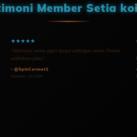
timoni Member Setia koi
★★★★★
"Akhirnya nemu agen tanpa settingan aneh. Proses
withdraw jelas."
- @SpinCermat1
Fairplay - Jul 2026