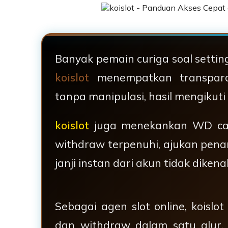
Banyak pemain curiga soal setti
koislot
menempatkan transparans
tanpa manipulasi, hasil mengikut
koislot
juga menekankan WD cair
withdraw terpenuhi, ajukan pena
janji instan dari akun tidak dikenal
Sebagai agen slot online, koislot
dan withdraw dalam satu alur.