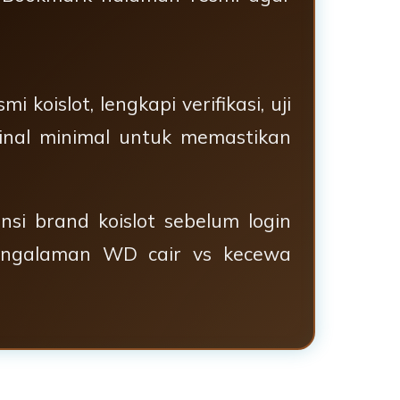
 koislot, lengkapi verifikasi, uji
minal minimal untuk memastikan
si brand koislot sebelum login
engalaman WD cair vs kecewa