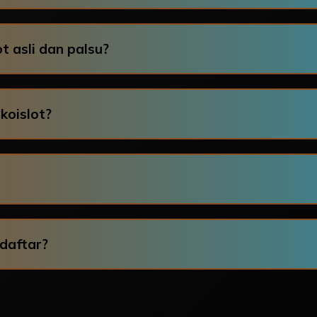
 asli dan palsu?
koislot?
daftar?