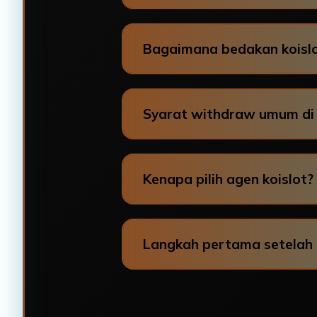
Bagaimana bedakan koislot
Syarat withdraw umum di 
Kenapa pilih agen koislot?
Langkah pertama setelah 