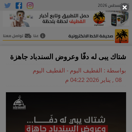
06 , أغسطس 2026
صحيفة الخط الالكترونية
عنا
تواصل معنا
شتاك يبى له دفّا وعروض السندباد جاهزة
بواسطة : القطيف اليوم - القطيف اليوم
08 , يناير 2026 04:22 م