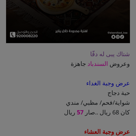
شتاك يبى له دفّا
وعروض
السندباد
جاهزة
عرض وجبة الغداء
حبة دجاج
شواية/فحم/ مظبي/ مندي
كان 68 ريال ..صار
57
ريال
عرض وجبة العشاء