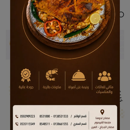
⭕ إعلان ترويجي..