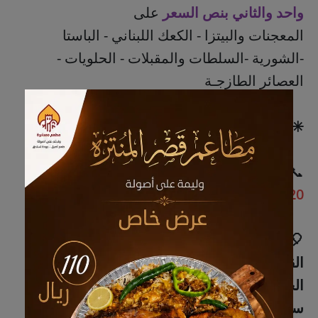
واحد والثاني بنص السعر
على
المعجنات والبيتزا - الكعك اللبناني - الباستا
-الشورية -السلطات والمقبلات - الحلويات -
العصائر الطازجـة
✳️
العروض لفترة محدودة خلال يناير
📞
للطلبات..
920008220
🎈العرض شامل جميع فروعنا
..
القطيف
: شارع أحد
الجش
: الإسكان
سيهات
: طريق الخليج