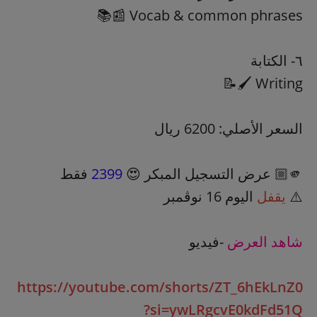
٦- الكتابة
السعر الأصلي: 6200 ريال
🫵🏼 عرض التسجيل المبكر 😍
2399
فقط
⚠️
يقفل
اليوم 16 نوڤمبر
شاهد العرض
-فيديو
https://youtube.com/shorts/ZT_6hEkLnZ0
?si=ywLRgcvE0kdFd51Q