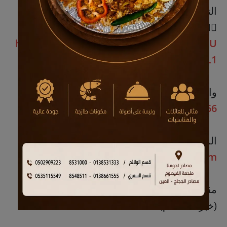
التفاصيل من تواريخ ووقت الخ
👇🏽👇🏽👇🏽
https://wa.me/message/NXLUFXYV4NUU
L1
واتساب رقم:
0582008166
الموقع الالكتروني
https://englishwnoss.com
مقدم الكورس: أ. وافي القديحي
(خبرة 24 عام)