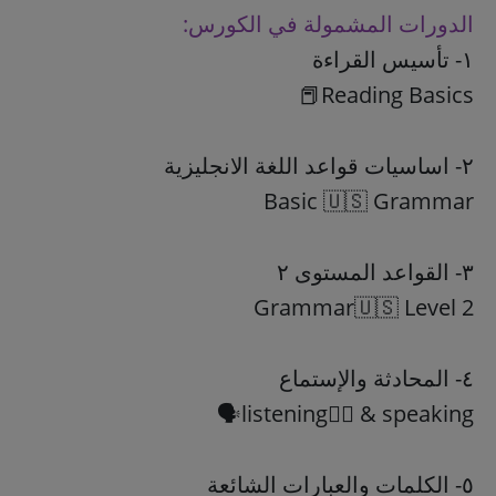
الدورات المشمولة في الكورس:
١- تأسيس القراءة
٢- اساسيات قواعد اللغة الانجليزية
٣- القواعد المستوى ٢
٤- المحادثة والإستماع
٥- الكلمات والعبارات الشائعة