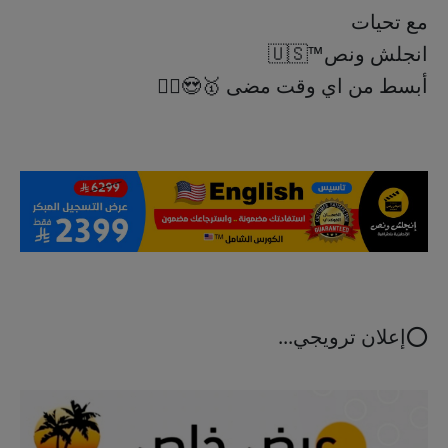
مع تحيات
انجلش ونص™️🇺🇸
أبسط من اي وقت مضى 🥇😍✌🏻
⭕إعلان ترويجي...