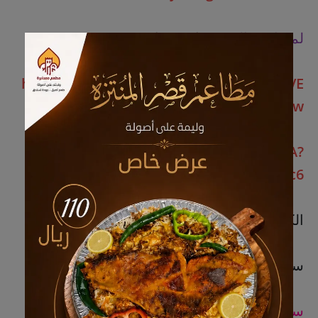
لمشاهدة العرض
-انستغرام
https://www.instagram.com/reel/DQ_iVE
CCLYP/?igsh=MWF0bm5vZjgza2d1dw==
https://youtu.be/TQ6xYhd4QVA?
si=luZAKGs3V9c_OLc6">
الكورس يبدأ 📣 30 نوڤمبر
سجل الآن 📲 والحق على العرض فوراً ⏳
سجل عبر هذا الواتساب
- وتعرف على كل