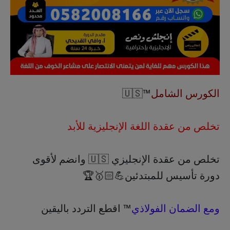
الكورس الشامل
™️🇺🇸
تخلص من عقدة اللغة الإنجليزية للأبد
تخلص من عقدة الإنجليزي 🇺🇸 وانضم لأقوى
دورة تأسيس للمبتدئين💪🏻‏​​‏​​‏​​‏​​‏​​‏​​‏​​‏​​‏​​‏​​‏​​‏​​‏​​‏​​‏​​‏​​‏​​‏​​‏​​‏​​‏​​‏​​‏​​‏​​‏​​‏​​‏​​‏​​‏​​‏​​‏​​‏​​‏​​‏​​‏​​‏​​‏​​‏​​‏​​‏​​‏​​‏​​‏​​‏​​‏​​‏​​‏​​‏​​‏​​‏​​‏​​‏​​‏​​‏​​‏​​‏​​‏​​‏​​‏​​‏​​‏​​‏​​‏​​‏​​‏​​‏​​‏​​‏​​‏​​‏​​‏​​‏​​‏​​‏​​‏​​‏​​‏​​‏​​‏​​‏​​‏​​‏​​‏​​‏​​‏​​‏​​‏​​‏​​‏​​‏​​‏​​‏​​‏​​‏​​‏​​‏​​‏​​‏​​‏​​‏​​‏​​‏​​‏​​‏​​‏​​‏​​‏​​‏​​‏​​‏​​‏​​‏​​‏​​‏​​‏​​‏​​‏​​‏​​‏​​‏​​‏​​‏​​‏​​‏​​‏​​‏​​‏​​‏​​‏​​‏​​‏​​‏​​‏​​‏​​‏​​‏​​‏​​‏​​‏​​‏​​‏​​‏​​‏​​‏​​‏​​‏​​‏​​‏​​‏​​‏​​‏​​‏​​‏​​‏​​‏​​‏​​‏​​‏​​‏​​‏​​‏​​‏​​‏​​‏​​‏​​‏​​‏​​‏​​‏​​‏​​‏​​‏​​‏​​‏​​‏​​‏​​‏​​‏​​‏​​‏​​‏​​‏​​‏​​‏​​‏​​‏​​‏​​‏​​‏​​‏​​‏​​‏​​‏​​‏​​‏​​‏​​‏​​‏​​‏​​‏​​‏​​‏​​‏​​‏​​‏​​‏​​‏​​‏​​‏​​‏​​‏​​‏​​‏​​‏​​‏​​‏​​‏​​‏​​‏​​‏​​‏​​‏​​‏​​‏​​‏​​‏​​‏​​‏​​‏​​‏​​‏​​‏​​‏​​‏​​‏​​‏​​‏​​‏​​‏​​‏​​‏​​‏​​‏​​‏​​‏​​‏​​‏​​‏​​‏​​‏​​‏​​‏​​‏​​‏​​‏​​‏​​‏​​‏​​‏​​‏​​‏​​‏​​‏​​‏​​‏​​‏​​‏​​‏​​‏​​‏​​‏​​‏​​‏​​‏​​‏​​‏​​‏​​‏​​‏​​‏​​‏​​‏​​‏​​‏​​‏​​‏​​‏​​‏​​‏​​‏​​‏​​‏​​‏​​‏​​‏​​‏​​‏​​‏​​‏​​‏​​‏​​‏​​‏​​‏​​‏​​‏​​‏​​‏​​‏​​‏​​‏​​‏​​‏​​‏​​‏​​‏​​‏​​‏​​‏​​‏​​‏​​‏​​‏​​‏​​‏​​‏​​‏​​‏​​‏​​‏​​‏​​‏​​‏​​‏​​‏​​‏​​‏​​‏​​‏​​‏​​‏​​​​‏​​‏​​‏​​‏​​‏​​‏​​‏​​‏​​‏​​‏​​‏​​‏​​‏​​‏​​‏​​‏​​‏​​‏​​‏​​‏​​‏​​‏​​‏​​‏​​‏​​‏​​‏​​‏​​‏​​‏​​‏​​‏​​‏​​‏​​‏​​‏​​‏​​‏​​‏​​‏​​‏​​‏​​‏​​‏​​‏​​‏​​‏​​‏​​‏​​‏​​‏​​‏​​‏​​‏​​‏​​‏​​‏​​‏​​‏​​‏​​‏​​‏​​‏​​‏​​‏​​‏​​‏​​‏🥇🏆
ومع الضمان الفولاذي
™️ اقطع التردد باليقين