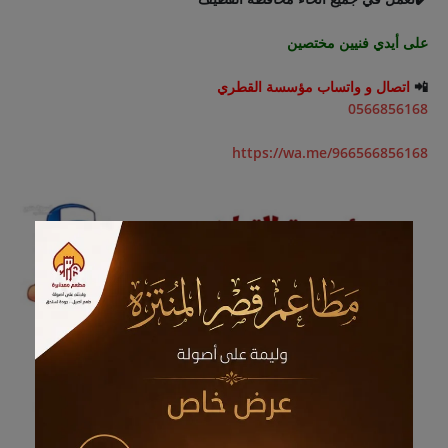
على أيدي فنيين مختصين
📲
اتصال و واتساب مؤسسة القطري
0566856168
https://wa.me/966566856168