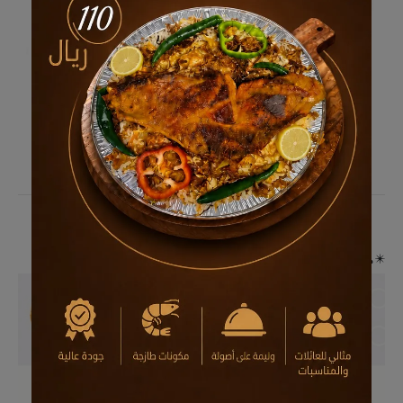
✴️مادة إعلانية