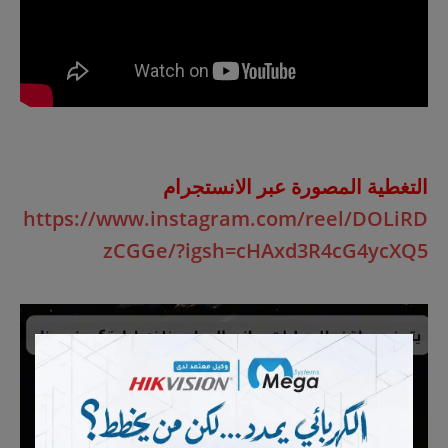
التغطية المصورة عبر الانستجرام
https://www.instagram.com/reel/DOLiRD
zCGGe/?igsh=cHAxd3R4cG4ycXQ5