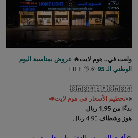
ولعت في.. هوم لايت🔥
عروض بمناسبة اليوم
الوطني الـ 95
🎉🎊🏃‍♂️🏃‍♀️
🇸🇦🇸🇦🇸🇦🇸🇦🇸🇦
📣
تحطيم الأسعار في هوم لايت📣
بدءًا من 1,95 ريال
هوز وشطاف
4,95 ريال
💢
أقوى العروض والتخفيضات على جميع