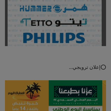
⭕إعلان ترويجي...