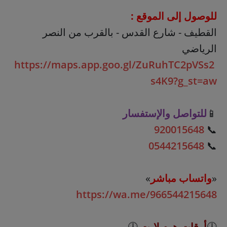
للوصول إلى الموقع :
القطيف - شارع القدس - بالقرب من النصر
الرياضي
https://maps.app.goo.gl/ZuRuhTC2pVSs2
s4K9?g_st=aw
📱
للتواصل والإستفسار
920015648
📞
0544215648
📞
«
واتساب مباشر
»
https://wa.me/966544215648
🕔
أوقات هوم لايت
🕔