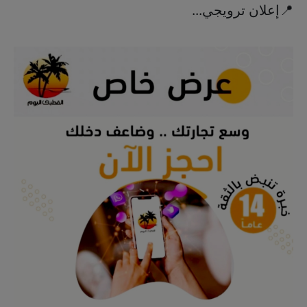
📍إعلان ترويجي...