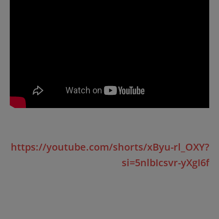
https://youtube.com/shorts/xByu-rl_OXY?
si=5nlbIcsvr-yXgI6f