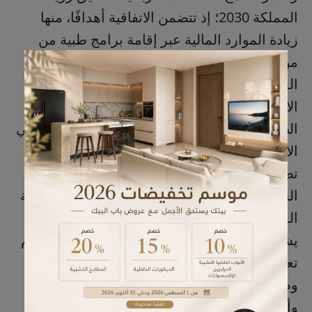
المملكة 2030؛ إذ تتضمن الاتفاقية أهدافًا، منها
زيادة الموارد المالية عبر إقامة برامج طبية من
مؤتمرات وورش ودورات، تحسين وتطوير إدارة
الموقع الإلكتروني، إدارة حسابات التواصل
الاجتماعي، إقامة البرامج الطبية، إقامة الحملات
الطبية التطوعية، وجلب المتطوعين"، مضيفًا: "تأتي
الاتفاقية إدراكًا لأهمية دعم التعاون، وسعيًا إلى
تطبيق الجودة والريادة وتطويرها"، مشيرًا إلى أن
الجمعية "شمس" مثّلها الرئيس، فيما مثّل الشركة
المدير العام حسن علي آل زايد.
يشار إلى أن الجمعية السعودية لرعاية ضغط الدم
تعد إحدى الجمعيات الطبية الفاعلة التي بها أطباء
وطواقم صحية يعملون فيها بشكل تطوعي،
وأسهمت في كشف الإصابات بمرض ضغط الدم