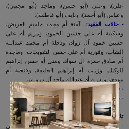
علي)، وعلي (أبو حسن)، وماجد (أبو مجتبى)،
وعباس (أبو أحمد)، ونايف (أبو فاطمة).
- خالات الفقيد
: آمنة أم محمد جاسم العريض،
وسكينة أم علي حسين الحمود، ومريم أم علي
حسين حمود آل زواد، ودخلة أم محمد عبدالله
الشاب، وفوزية أم علي حسن الشويخات، وماجدة
أم صادق حمزة آل سواد، ومنى أم حسن إبراهيم
الوكيل، وزينب أم إبراهيم الخليفة، وفتحية أم
مهدي، وبدرية أم عبدالله ماجد آل درويش.
- جدة الفقيد لأبيه
: فاطمه صالح المطوع.
- جدة الفقيد لأمه
: فاطمه علي المبارك.
تاريخ الوفاة
:
-
التشييع
: 4 عصر الأربعاء 23 محرم 1448هـ من