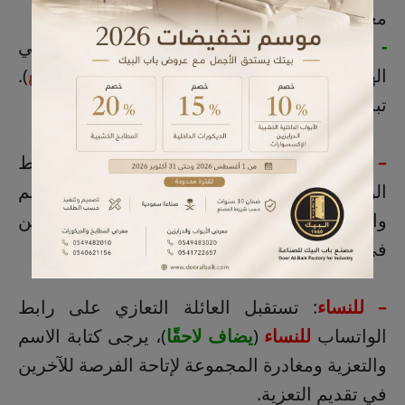
مغتسل مدينة سيهات.
- الفاتحة
: للرجال والنساء: حسينية الإمام علي
الهادي عليه السلام، سيهات - حي الغدير (
الموقع
).
تبدأ من عصر اليوم، عصرًا ومساءً.
– للرجال
: تستقبل العائلة التعازي على رابط
الواتساب
للرجال
(
يضاف لاحقًا
)، يرجى كتابة الاسم
والتعزية ومغادرة المجموعة لإتاحة الفرصة للآخرين
في تقديم التعزية.
– للنساء
: تستقبل العائلة التعازي على رابط
الواتساب
للنساء
(
يضاف لاحقًا
)، يرجى كتابة الاسم
والتعزية ومغادرة المجموعة لإتاحة الفرصة للآخرين
في تقديم التعزية.