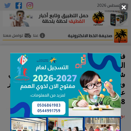
08 , أغسطس 2026
صحيفة الخط الالكترونية
عنا
تواصل معنا
فقد مواطن طير درة نيبالي في حي
الناصرة د في 1 يونيو 2026 و عمره 4
شهور ، ويوجد فيه حجلين أزرق و رصاصي
ويوجد فيهم أرقام الجوالات وعلى من يعثر
عليه الاتصال بنا وله مكافأة مالية
0569557998
بواسطة : - القطيف اليوم
03 , يوليو 2026 07:19 م