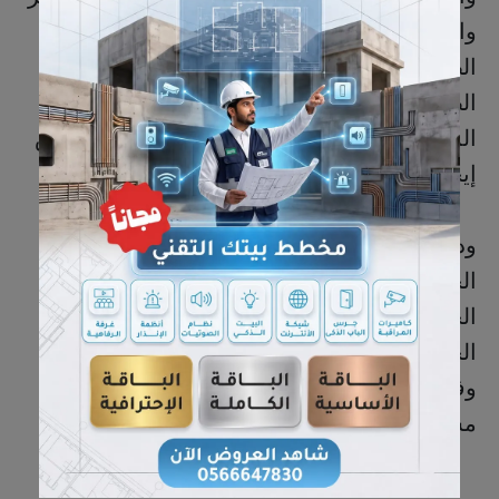
والتحسين المستمرة التي تنفذها شبكة القطيف
الصحية، والهادفة إلى تعزيز جودة الخدمات
الصحية، ورفع كفاءة الأداء، وتحقيق الاستفادة
المثلى من الموارد والإمكانات المتاحة بما ينعكس
إيجابًا على المستفيدين.
ودعت الشبكة المستفيدين إلى مراجعة مركز
الجش للرعاية الصحية الأولية للاستفادة من
الخدمات التي كانت تقدم سابقًا في مركز أم
الحمام، مؤكدة حرصها على توفير الرعاية الصحية
وفق أعلى معايير الجودة والسلامة، وبما يواكب
مستهدفات التحول الصحي في المملكة.