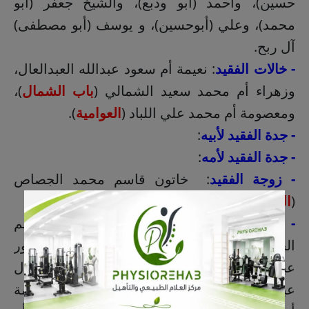
حسين)، وأحمد (أبو ودبع)، والشيخ جعفر (أبو
محمد)، وعلي (أبوحسين)، و يوسف (أبو مصطفى)
آل ربح.
- خالات الفقيد
: نعيمة أم سعود عبدالله العبدالعال،
وزهراء أم محمد سعيد الشمالي (
باب الشمال
)،
ومعصومة أم محمد علي اللباد (
العوامية
).
- جدة الفقيد لأبيه
:
- جدة الفقيد لأمه
:
- زوجة الفقيد
: خاتون قاسم محمد الجصاص
(
القطيف
).
- إخوان وأخوات زوجة الفقيد
: أحمد قاسم
الجصاص (أبو حسين)، وزكية أم علي حسن عاشور
عبدالله آل بطي (
البحاري
)، وزهراء أم نضال
عبدالحميد المطلق (
القطيف - الخامسة
)، وفاطمة