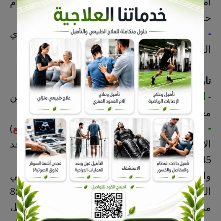
أم خالد عبدالله المري (
باب الشمال
)، وهدى أم
حسن علي العوامي (
العوامية
).
- والدة زوجة الفقيد
: السيدة بلقيس علوي
الشاخوري (
التوبي
).
تاريخ الوفاة
: الثلاثاء 16 ذو الحجة 1447هـ
-
التشييع
: 9 مساء الثلاثاء 16 ذو الحجة 1447هـ، من
مغتسل البستان.
- الفاتحة
: الرجال في حسينية الشماسي (
الموقع
)
الأربعاء والجمعة 9:45 صباحًا و4:45 عصرًا، والأحد
9:45 صباحًا و4:45 عصرًا و8:00 مساءً.
والنساء في حسينية الحجة (سميرة) بالناصرة في
القطيف (
الموقع
)، الساعة 4:30 عصرًا و8:00
مساءً، تبدأ مساء الخميس، والجمعة عصرًا فقط،