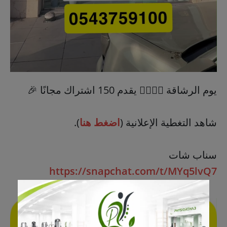
يوم الرشاقة 🏃‍♂️🏃‍♂️ يقدم 150 اشتراك مجانًا 🎉
شاهد التغطية الإعلانية (
اضغط هنا
).
سناب شات
https://snapchat.com/t/MYq5lvQ7