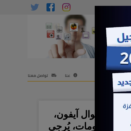
عنا
تواصل معنا
داخلها جوال آيفون،
يه أي معلومات، يُرجى