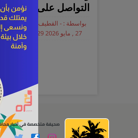
التواصل على الرقم: 0541811283
بواسطة : - القطيف اليوم
27 , مايو 2026 01:29 م
صحيفة متخصصة في أخبار محاف