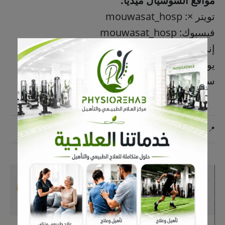
مواقع السوشيال ميديا:
تويتر ×: mouwasat_hosp
فيسبوك: mouwasat_hosp
إنستجرام: mouwasat_hosp
يوتيوب: mouwasat_hosp
سناب شات: mouwasat_hosp
📍اعلان ترويجي