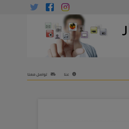
عنا
تواصل معنا