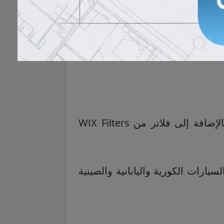
كما توفر لمكو زيوت محركات من شركات ذات جودة عالية مثل Kendall وRed Line، بالإضافة إلى فلاتر من WIX Filters
يارات الكورية واليابانية والصينية