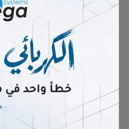
🚗
لمكو لخدمة السيارات
🚗
✨زيوت أصلية وأفضل الخدمات لصيان
•
خصم
10
٪ على المنتجات
وخصم
0
كود
الخصم
QAT
✨
الخصم
من تاريخ 1 مايو لغاية تاريخ 15 مايو في جميع فروعنا✨
القطيف - الجبيل - الأحساء - المبرز - ا