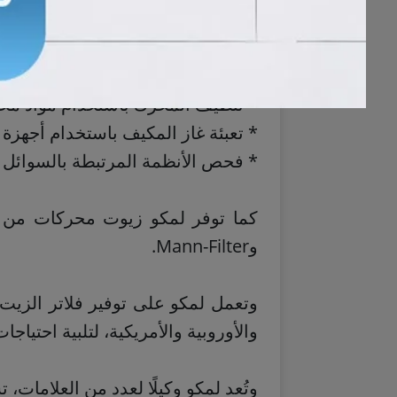
* تغيير سائل التبريد
* تنظيف البخاخات باستخدام أجهزة
* تنظيف دورة الهواء وصمام الثروتل
* تنظيف المحرك باستخدام مواد م
* تعبئة غاز المكيف باستخدام أجهزة
* فحص الأنظمة المرتبطة بالسوائل 
وMann-Filter.
وتعمل لمكو على توفير فلاتر الزيت و
والأوروبية والأمريكية، لتلبية احتياج
وتُعد لمكو وكيلًا لعدد من العلامات، 