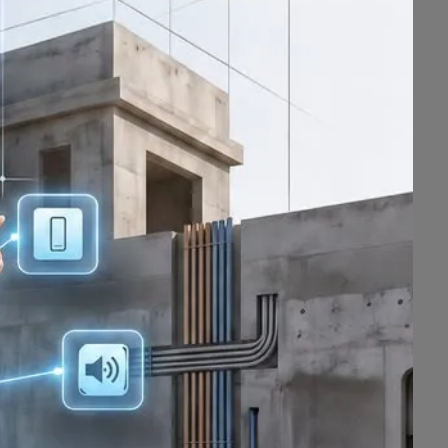
سلمنا المفتاح.. وارتاح
شاهد العرض ولا تنس
كود
الخصم
QAT
ILE4o4f_0?si=JGlZP7x4Aa8fn8sQ
لمشاهدة التغطية الإعلانية عبر الإنس
KnPV/?igsh=azVtZGE4Nnk0M3Fy
الموقع
فرع القطيف حي الشاطئ شا
gl/qEUmYLZ3p8K6YJcT7?g_st=ic