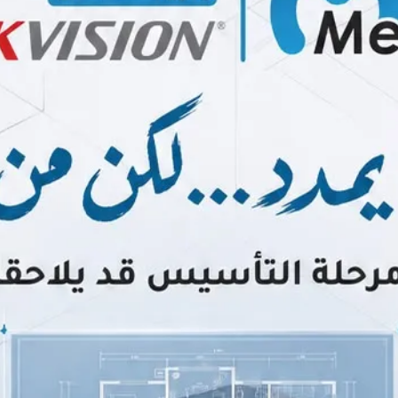
ة السيارة✨
5
٪ على الخدمات •
لسلمانية - الخالدية - المنيزلة