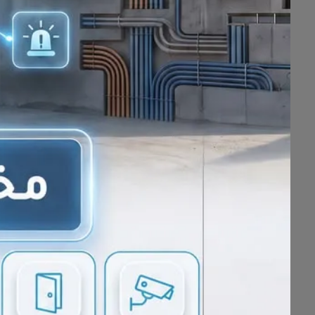
📞
للتواصل والإستفسار📞
0591407225
خدمات متميزة لجميع السيارات
..
باس
خدمات تغيير زيت
- الماكينة
- القير (ناقل الحركة)
- سائل الفرامل (البريك)
- سائل التبريد (راديتور)
- تنظيف البخاخات
- تنظيف دبة التلوث والدعسة
- تنظيف ثلاجة المكيف
- خدمة التبريد وفريون المكيف
- تتوفر مواد العناية بالسيارات