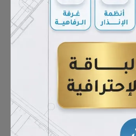
رات وخدمات الصيانة السريعة، تأسس عام 2016م، ويعمل على تقديم حلول متكاملة للمركبات