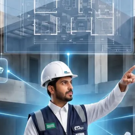
https://youtube.com/shorts/tg
تغرام
https://www.instagram.com/reel/DXyvjfu
رع الرياض
https://maps.app.goo.