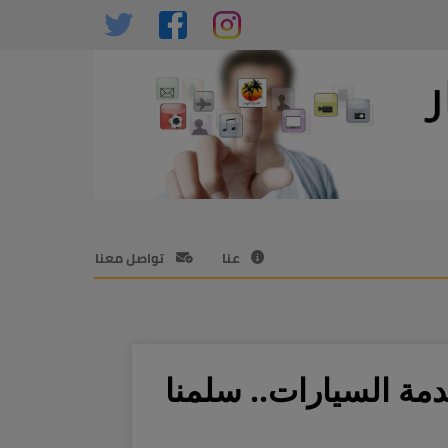
عنا
تواصل معنا
م الأخير... خصم حتى 50% في لمكو LMCO لخدمة السيارات.. سلمنا