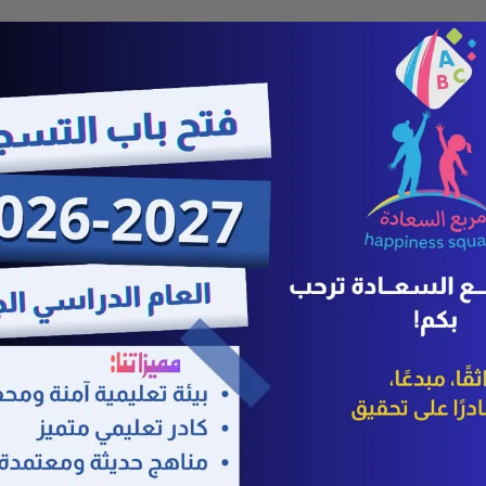
صحيفة متخصصة في أخبار محافظة القطيف والوطن
محمد آل مشعل محفظته، وبداخلها
0551071967