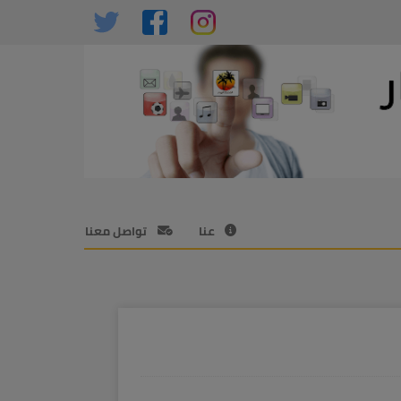
عنا
تواصل معنا