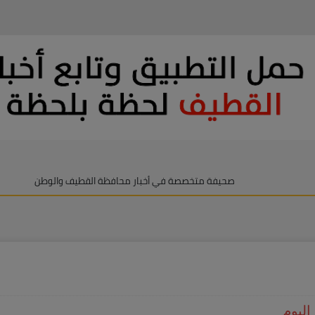
صحيفة متخصصة في أخبار محافظة القطيف والوطن
اليوم