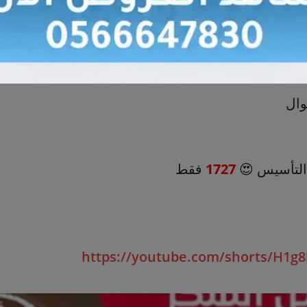
1727
فقط
https://youtube.com/shorts/H1g