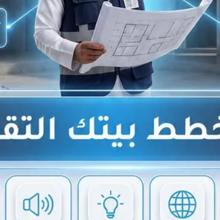
لعقدة للأبد
دورة تأسيس للمبتدئين💪🏻‏
​​‏​​‏​​‏​​‏​​‏​​‏​​‏​​‏​​‏​​‏​​‏​​‏​​‏​​‏​​‏​​‏​​‏​​‏​​‏​​‏​​‏​​‏​​‏​​‏​​‏​​‏​​‏​​‏​​‏​​‏​​‏​​‏​​‏​​‏​​‏​​‏​​‏​​‏​​‏​​‏​​‏​​‏​​‏​​‏​​‏​​‏​​‏​​‏​​‏​​‏​​‏​​‏​​‏​​‏​​‏​​‏​​‏​​‏​​‏​​‏​​‏​​‏​​‏​​‏​​‏​​‏​​‏​​‏​​‏​​‏​​‏​​‏​​‏​​‏​​‏​​‏​​‏​​‏​​‏​​‏​​‏​​‏​​‏​​‏​​‏​​‏​​‏​​‏​​‏​​‏​​‏​​‏​​‏​​‏​​‏​​‏​​‏​​‏​​‏​​‏​​‏​​‏​​‏​​‏​​‏​​‏​​‏​​‏​​‏​​‏​​‏​​‏​​‏​​‏​​‏​​‏​​‏​​‏​​‏​​‏​​‏​​‏​​‏​​‏​​‏​​‏​​‏​​‏​​‏​​‏​​‏​​‏​​‏​​‏​​‏​​‏​​‏​​‏​​‏​​‏​​‏​​‏​​‏​​‏​​‏​​‏​​‏​​‏​​‏​​‏​​‏​​‏​​‏​​‏​​‏​​‏​​‏​​‏​​‏​​‏​​‏​​‏​​‏​​‏​​‏​​‏​​‏​​‏​​‏​​‏​​‏​​‏​​‏​​‏​​‏​​‏​​‏​​‏​​‏​​‏​​‏​​‏​​‏​​‏​​‏​​‏​​‏​​‏​​‏​​‏​​‏​​‏​​‏​​‏​​‏​​‏​​‏​​‏​​‏​​‏​​‏​​‏​​‏​​‏​​‏​​‏​​‏​​‏​​‏​​‏​​‏​​‏​​‏​​‏​​‏​​‏​​‏​​‏​​‏​​‏​​‏​​‏​​‏​​‏​​‏​​‏​​‏​​‏​​‏​​‏​​‏​​‏​​‏​​‏​​‏​​‏​​‏​​‏​​‏​​‏​​‏​​‏​​‏​​‏​​‏​​‏​​‏​​‏​​‏​​‏​​‏​​‏​​‏​​‏​​‏​​‏​​‏​​‏​​‏​​‏​​‏​​‏​​‏​​‏​​‏​​‏​​‏​​‏​​‏​​‏​​‏​​‏​​‏​​‏​​‏​​‏​​‏​​‏​​‏​​‏​​‏​​‏​​‏​​‏​​‏​​‏​​‏​​‏​​‏​​‏​​‏​​‏​​‏​​‏​​‏​​‏​​‏​​‏​​‏​​‏​​‏​​‏​​‏​​‏​​‏​​‏​​‏​​‏​​‏​​‏​​‏​​‏​​‏​​‏​​‏​​‏​​‏​​‏​​‏​​‏​​‏​​‏​​‏​​‏​​‏​​‏​​‏​​‏​​‏​​‏​​‏​​‏​​‏​​‏​​‏​​‏​​‏​​‏​​‏​​‏​​​​‏​​‏​​‏​​‏​​‏​​‏​​‏​​‏​​‏​​‏​​‏​​‏​​‏​​‏​​‏​​‏​​‏​​‏​​‏​​‏​​‏​​‏​​‏​​‏​​‏​​‏​​‏​​‏​​‏​​‏​​‏​​‏​​‏​​‏​​‏​​‏​​‏​​‏​​‏​​‏​​‏​​‏​​‏​​‏​​‏​​‏​​‏​​‏​​‏​​‏​​‏​​‏​​‏​​‏​​‏​​‏​​‏​​‏​​‏​​‏​​‏​​‏​​‏​​‏​​‏​​‏​​‏​​‏🥇🏆
ك تبقى مكانك 🤕🤒