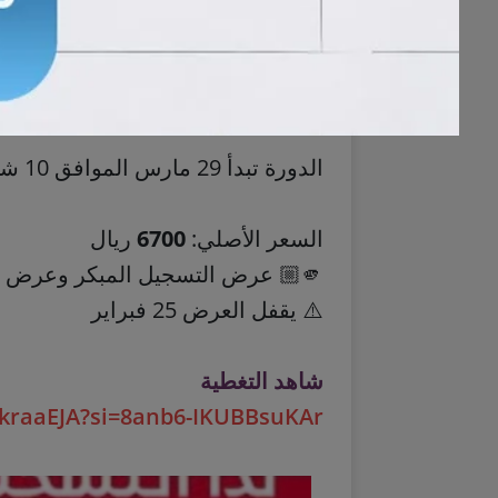
٦- الكتابة
الدورة تبدأ 29 مارس الموافق 10 شوال
السعر الأصلي:
6700
ريال
🫵🏼 عرض التسجيل المبكر وعرض التأسيس 😍
⚠️ يقفل العرض 25 فبراير
شاهد التغطية
8kraaEJA?si=8anb6-IKUBBsuKAr