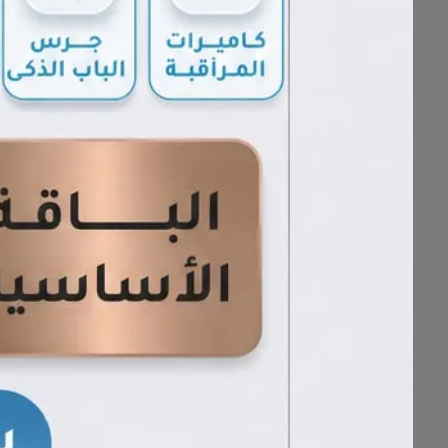
١- تأسيس القراءة
٢- اساسيات قواعد اللغة الانجليزية من الصفر
٣- القواعد المستوى ٢
٤- المحادثة والإستماع
٥- الكلمات والعبارات الشائعة