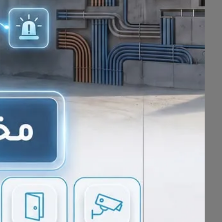
ليش كل ما تبدأ إنجليزي توقف؟
فك ا
تخلص من عقدة الإنجليزي
🇺🇸 وانضم لأقوى
وترا ناس كثير تغيروا 🎖️🎖️ إلا إذا ود
ومع الضمان الفولاذي
™️ ما لك عذر
اقطع التردد باليقين
لا تدفع إلا بعد ما تجرب ..
الدورات المشمولة: