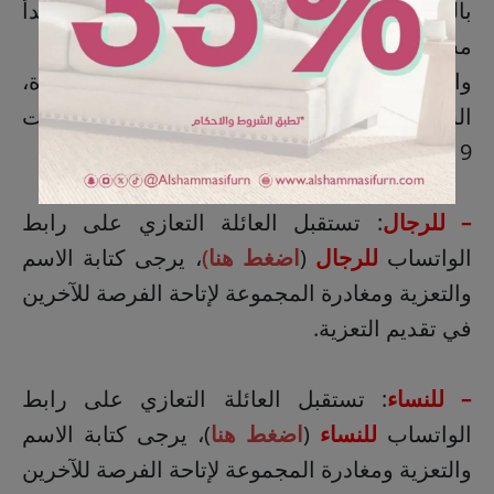
بالقديح، الساعة 3:30 عصرًا و7:30 مساءً، تبدأ
مساء السبت 19 شعبان وتختتم عصر الثلاثاء.
والنساء: في حسينية السيدة زينب بالمنيرة،
الساعة 4:00 عصرًا و7:30 مساءً، تبدأ مساء السبت
19 شعبان تختتم مساء يوم الأربعاء.
– للرجال
: تستقبل العائلة التعازي على رابط
الواتساب
للرجال
(
اضغط هنا
)
، يرجى كتابة الاسم
والتعزية ومغادرة المجموعة لإتاحة الفرصة للآخرين
في تقديم التعزية.
– للنساء
: تستقبل العائلة التعازي على رابط
الواتساب
للنساء
(
اضغط هنا
)، يرجى كتابة الاسم
والتعزية ومغادرة المجموعة لإتاحة الفرصة للآخرين