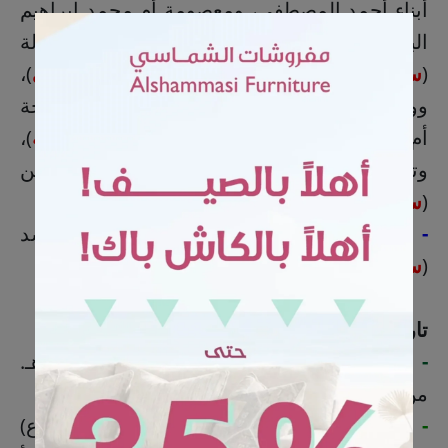
أبناء أحمد المصطفى، ومعصومة أم محمد إبراهيم
البستاني (
الخضيرة
)، وزهراء أم حسين أحمد تلالة
(
سنابس
)، وصباح أم عزيزة محمد القلاف (
التوبي
)،
ووفاء أم فاضل محمد العراجنة (
البحاري
)، وفرحة
أم السيدة زهراء السيد أحمد الصايغ (
الشريعة
)،
وتهاني أم علي رامي رمضان الشيخ حسن
(
سوريا
).
- والدة زوجة الفقيد
: خديجة علي مكي آل راشد
(
سنابس
).
تاريخ الوفاة
: الأربعاء 16 شعبان 1447هـ.
-
التشييع
: 3:45 عصر السبت 19 شعبان 1447هـ.
من مغتسل بلدة القديح.
- الفاتحة
: الرجال: في مسجد الإمام علي (ع)