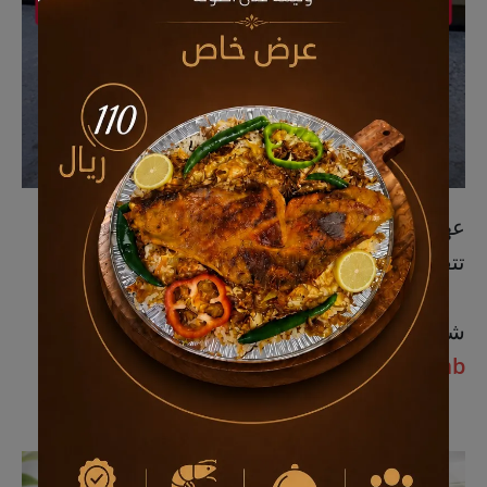
عهد الإخوة للمقاولات 🚨🚨🚨 الأسعار فرصة ما
تتفوت 🔥
شاهد التغطية الإعلانية
https://vt.tiktok.com/ZS5bv8Bmb/