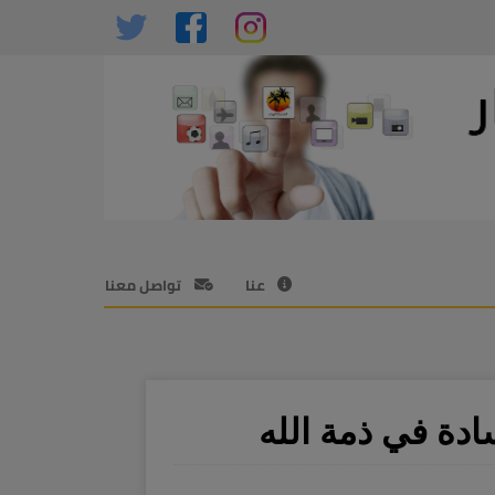
عنا
تواصل معنا
ادة في ذمة الله