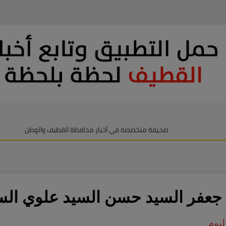
صحيفة متخصصة في أخبار محافظة القطيف والوطن
د جعفر السيد حسن السيد علوي الس
ليوم