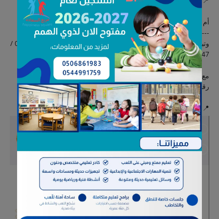
📍
موقع النادي:
أم الحمام – القوع – مقابل الماهر للمعجنات
---
وتبدأ الدراسة من بداية شهر رمضان المبارك 1447هـ الموافق 03 / 09 /
1447هـ.
مع تحيات إدارة نادي أم الحمام القرآني
رقم الفسح (ترخيص): 942250503841
📍اعلان ترويجي