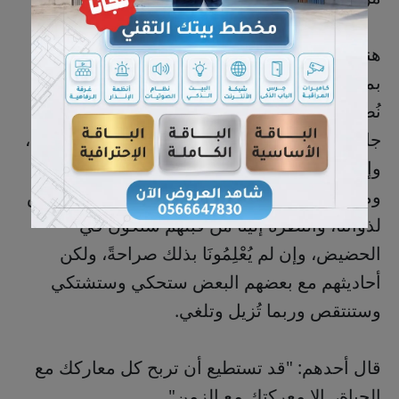
هنالك خيطٌ حساسٌ ودقيقٌ في أن نلائمَ بينَ حياتنا
بما يتوافقُ مع الجيلِ الذي نتعاملُ معه وبينَ أن
نُضَيّعَ قَدْرَنا وشأْنَنَا بين الآخرين، فأبناء الجيلِ الذي
جاء بعدنا له أموره وسلوكياته وحياته المختلفة عنا،
وإقحام أنفسنا معهم دون الحفاظ على هيبتنا
ومكانتنا محاولة فيها الكثير من العورات والانتقاص
لذواتنا، والنظرة إلينا من قبلهم ستكون في
الحضيض، وإن لم يُعْلِمُونَا بذلك صراحةً، ولكن
أحاديثهم مع بعضهم البعض ستحكي وستشتكي
وستنتقص وربما تُزيل وتلغي.
قال أحدهم: "قد تستطيع أن تربح كل معاركك مع
الحياة، إلا معركتك مع الزمن".