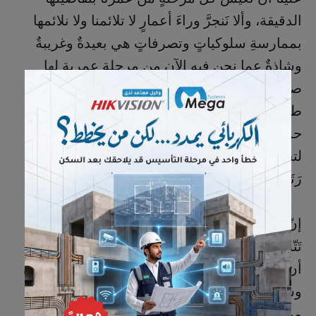
الدقيقة، وألا نَنجرَّ وراءَ أعمارٍ لا تلائمنا ولا نلائمها
بممارسةِ سلوكياتٍ وتصرفاتٍ هي بعيدةٌ وغريبةٌ
وشاذةٌ عما نحن فيه الآن من مرحلةٍ عمريةٍ لها
صفاتها وخصائصها التي لا بد لنا أن نقفَ عندها
طويلاً ونحترمها وألا نتخطاها، فهي بمثابة خطوطٍ
حمراءَ تُنظِّمُ أقوالَنا وأفعالَنا بما لا يَدَعُ مجالاً
لتجاوزها، فتبقى المكانةُ دونَ خدشٍ والمنزلةُ دونَ
رَتَقٍ والوجاهة دونَ ثَلْمٍ.
إنّ محافظَتنا على مكانَتِنَا بينَ الناسِ لا بُدَّ لها أنْ
تَتّسِقَ مع أعمارنا وتسيرَ معها جنبًا إلى جَنْبٍ دونَ
أن يتقدمَ أحدهما على الآخر؛ وإلا فسيختلُ التوازنُ
وستحدثُ العرقلةُ، وستسقطُ المكانةُ، وسنعاني
من لدغاتِ العقربِ المعنوية لا الحِسِّية.