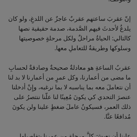
إنّ عقربَ ساعتهم عقربٌ عاجزٌ عن اللدغِ، ولو كان
يلدغُ لأحدثَ فيهم الصَّدمة، صدمة حقيقية نصها
كالتالي: الحياةُ مراحلٌ ولكل مرحلةٍ خصوصيتها
وسلوكها وطريقةٌ للتعاملِ معها.
عقربُ الساعةِ هو معادلةٌ صحيحةٌ وصادقةٌ لحسابِ
ما مضى من أعمارنا، وكل عمرٍ من أعمارنا لا بد لنا
أن نتعاملَ معه بما يناسبه لا بما نرغبه، وإِنْ أدخلنا
عنصرَ التحدي كي يكونَ مُعِينًا لنا علّنا ننتصرُ على
ذلك العمر، فسيكونُ عاملَ ضغطٍ علينا ولن يكونَ
مُدافعًا عنَّا.
علينا أن نعيشَ كلَّ مرحلةٍ من عمرنا بتفاصيلها