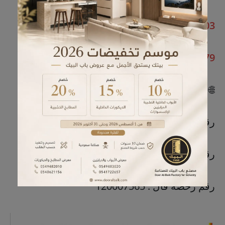
0539510203
0595541079
🌐 مؤسسة بيت الياقوت للخدمات العقارية
رقم السجل : 2050159428
رقم المعلن : 9131437
رقم رخصة فال : 120007565