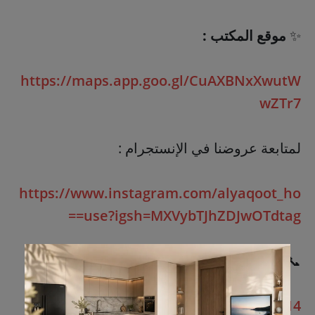
✨
موقع المكتب :
https://maps.app.goo.gl/CuAXBNxXwutW
wZTr7
لمتابعة عروضنا في الإنستجرام :
https://www.instagram.com/alyaqoot_ho
use?igsh=MXVybTJhZDJwOTdtag==
📞
أرقام التواصل :
0567371514