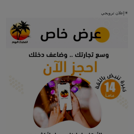
✴️إعلان ترويجي