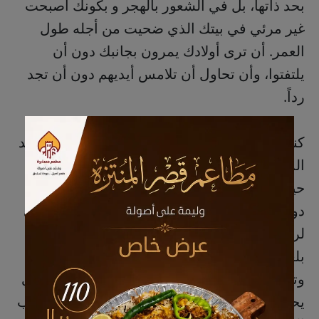
بحد ذاتها، بل في الشعور بالهجر و بكونك أصبحت
غير مرئي في بيتك الذي ضحيت من أجله طول
العمر. أن ترى أولادك يمرون بجانبك دون أن
يلتفتوا، وأن تحاول أن تلامس أيديهم دون أن تجد
رداً.
كنت أتصفح كتاب للمفكر والكاتب الإسلامي محمد
المحفوظ، المعنون "بالإسلام ورعاية المسنين"،
حيث ركز الكاتب في الجانب العملي على أهمية
دور الأسرة، باعتبارها، "المؤسسة الطبيعية الأولى
لرعاية المسن، وأن المؤسسات الرعائية مهما
بلغت من تطور لا تستطيع تعويض دفء الأسرة
وتوفير الحنان، والاحاطة النفسية والاجتماعية التي
يحتاجها الإنسان في هذه المرحلة" لذا يدعو الكاتب