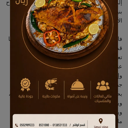
إلى "إعادة الاعتبار لدور الأسرة في الرعاية وإصلاح
بنيتها، وتعزيز ثقافة البر وتفعيل التواصل بين
الأجيال".
فالعمر لا يقلل من حاجتنا للانتماء والدفء، بل ربما
قد يزيدها ويعمقها، فالمسن بحاجة إلى ابتسامة
تعيد إليه إحساسه بالقيمة، وإلى كلمة حانية تبدد
عنه ظلال النسيان، وإلى احتواء يملأ فراغ أيامه.
وإن غربة المسنين ليست مجرد غياب جسدي، بل
جفاف الروح حين لا يُطلب وجودهم، ولا يُحتفى
بحكمتهم، ولا تُشارك ذكرياتهم، فهم بذلك يتألمون،
ويتأملون في صور الماضي كأنها آخر موطن،
ويتمنون أن تعود تلك الأيام التي كان فيها البيت
ملاذاً، لا مكان للصمت والبعاد.