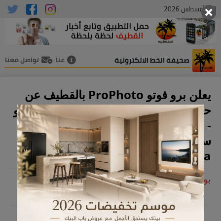
08 , أغسطس 2026
صحيفة الخط الالكترونية
عنا
تواصل معنا
يعلن برو فوتو ProPhoto بالقطيف عن
حاجته إلى: - مصمم جرافيك - مصور فيديو
- مونتير فيديو - صانع محتوى - مسؤول
سوشال ميديا للتقديم:
branb@prophoto.sa
بواسطة : - القطيف اليوم
03 , أكتوبر 2025 04:32 م