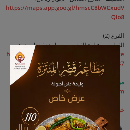
https://maps.app.goo.gl/hmscC8bWCxudV
Qio8
الفرع (2)
القطيف - شارع القدس - بجوار تخفيضات نون.
https://maps.app.goo.gl/DCrymLFvZ2fCxe
Ds7
موقعنا الالكتروني
:
www.dooralbaik.com
خبرة
منذ أكثر من
70
عامًا
📱
للتواصل
: