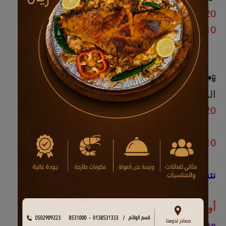
966549483020
966549482010
📲 خدمة واتساب «
باب البيك
» عبر الضغط على
الرابط
مباشر
:
https://wa.me/966549483020
https://wa.me/966549482010
نتشرف بزيارتكم ونسعد بخدمتكم
أوقات دوام المعرض:
مفتوح طوال الأسبوع متواصل