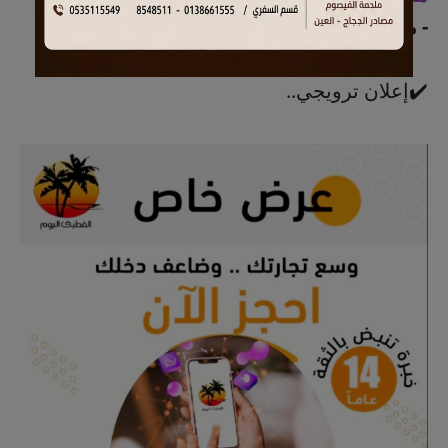
- من
9:00
صباحاً حتى 9:00 مساءً
✔️إعلان ترويجي..