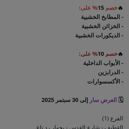
🔥
خصم
15
% على:
- المطابخ الخشبية
- الخزائن الخشبية
- الديكورات الخشبية
🔥
خصم
10
% على:
- الأبواب الداخلية
- الدرابزين
- الأكسسوارات
🗓️
العرض
سار
إلى 30 سبتمر 2025
الفرع (1)
القطيف - شارع القدس - بجوار رد تاغ.