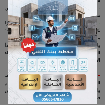
تاريخ الوفاة
: السبت 10 محرم 1447هـ.
-
التشييع
: 4:30 عصر الأحد 11 محرم 1447هـ. من
مغتسل بلدة الخويلدية.
- الفاتحة
: للرجال: حسينية سيد الشهداء، عصرًا
4:30 وليلاً 7:30، تبدأ الفاتحة من مساء الأربعاء 14
محرم وتنتهي مساء السبت 16 محرم.
وللنساء: حسينية الزهراء، 4 عصرًا و8 ليلاً، تبدأ
الفاتحة من مساء الأربعاء 14 محرم وتنتهي مساء
الاثنين.
– للرجال
: تستقبل العائلة التعازي على رابط
الواتساب
للرجال
(
اضغط هنا
)، يرجى كتابة الاسم
والتعزية ومغادرة المجموعة لإتاحة الفرصة للآخرين
في تقديم التعزية.