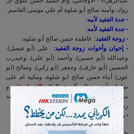
عبدالزهراء - الأوجامي، وأم السيد حسن علوي آل
زواد، وآمنة صالح أبو شلوة أم علي موسى القاسم.
- جدة الفقيد لأبيه
:
- جدة الفقيد لأمه
:
- زوجة الفقيد
: فاطمة حسن صالح أبو شلوه.
- إخوان وأخوات زوجة الفقيد
: علي (أبو فيصل)،
وعبدالله (أبو حسين)، وأحمد (أبو علي)، وعبدرب
الحسين (أبو عارف)، وجعفر (أبو زكي)، وصالح (ابو
عون) أبناء حسن صالح ابو شلوة، ومكية ام علي
سلمان أحمد صالح آل عبدالعال (
الخويلدية
)، و
مدينة أم محمد سعيد آل رميض، وزينب أم أحمد
رضي أحمد آل عبدالعال.
- والدة زوجة الفقيد
: سمحة إبراهيم الأمرد.