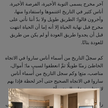
آخر مخرج يسمى التوبة الأخيرة، الفرصة الأخيرة.
أناس كثير في التاريخ اغتنموها واستفادوا منها،
وآخرون قالوا: الطريق طويل ولا بدّ أننا نأتي على
مخرج قبل نهاية الحياة إلا أنه إما أن الحياة انتهت
قبل أن يجدوا طريق العودة أو لم يكن من طريق
للعودة بتاتًا.
كم سجلّ التاريخ من أسماء أناس ساروا في الاتجاه
الخاطئ زمنًا طويلًا ثمَّ انعطفوا لسببٍ ما؛ أموال،
مناصب، متع! وكم سجل التاريخ من أسماء أناس
ساروا في الاتجاه الصحيح حتى آخر لحظة فإذا بهم
لا يختارون على الجنة بدلًا!
راحلٌ أنت والليالي نزولُ! الوقت لا ينتظر. موسيقى