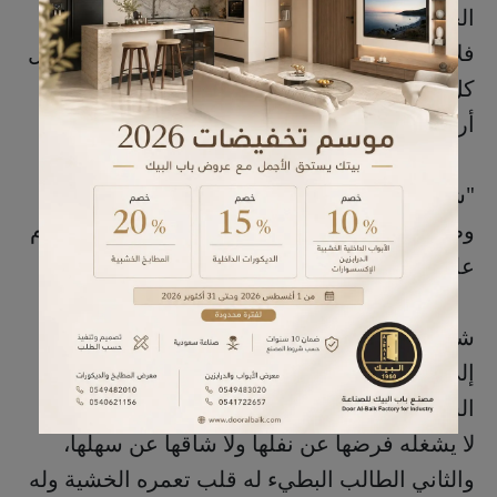
الجنائز الحزينة تطرق أسماعنا كل حين؛ الشابّ
فلانٌ مات، الشابّة فلانة لفظت آخر أنفاسها! يحصل
كل هذا بينما أنا المسكين أدّعي أنني لا أسمع لا
أرى!
"شغل من الجنة والنار أمامه. ساع سريع نجا،
وطالب بطيء رجا، ومقصر في النار هوى" .. الإمام
علي بن أبي طالب عليه السلام.
شرح ابن أبي الحديد الكلام فقال: "يقسم الناس
إلى ثلاثة أقسام: الأول الساعي إلى ما عند الله
السريع في سعيه وهو الواقف عند حدود الشريعة
لا يشغله فرضها عن نفلها ولا شاقها عن سهلها،
والثاني الطالب البطيء له قلب تعمره الخشية وله