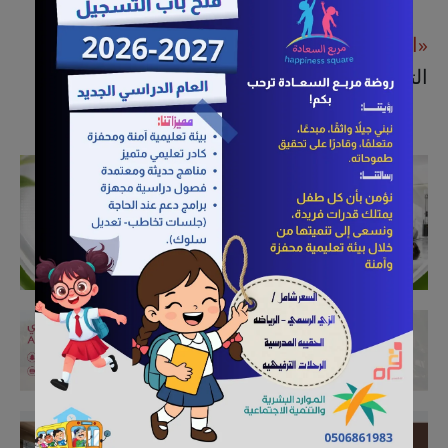
«القطيف اليوم»
تهنئ "الحبيل" وتتمنى له دوام
التوفيق والنجاح.