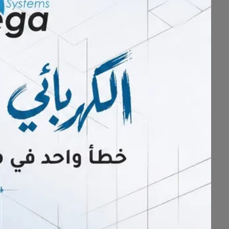
- علاج الحمل خارج الرحم.
- استئصال الأورام الليفية بالمنظار،
- علاج البطانة المهاجرة وفك الالتصا
- كافة جراحات المناظير النسائية .
- استئصال لحمية الرحم وألياف تجوي
- تقييم حالات تأخر الحمل بالمنظار ح
للعناية اختيار واحد..
للتواصل والإستفسار
920004477
القطيف : حي المنيرة