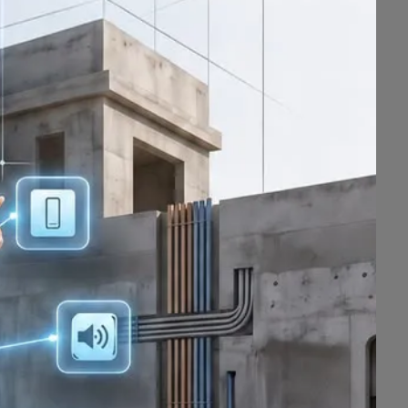
مستشفى المواساة بالقطيف
pp.goo.gl/Ej6MQ9Q9sV2TBX7KA
المواساة..
خبرة تنبض بالثقة
مواقع السوشيال ميديا:
تويتر: mouwasat_hosp
فيسبوك: mouwasat_hosp
إنستجرام: mouwasat_hosp
يوتيوب: mouwasat_hosp
سناب شات: mouwasat_hosp
📍اعلان ترويجي