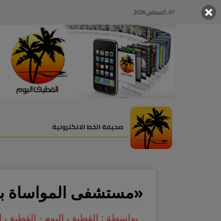
07 , أغسطس 2026
صحيفة الخط الالكترونية
«مستشفى المواساة بالقط
بواسطة : القطيف اليوم - القطيف ا