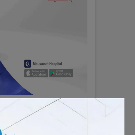
يسر
قسم النساء والولادة
بمستشفى
-استئصال أكياس المبيض بالمنظار
- الولادة بدون ألم