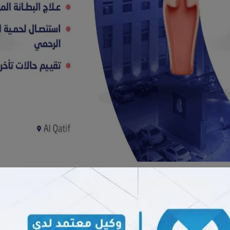
المواساة
بالقطيف
أن يعلن عن خدماته: