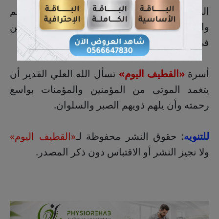
الواتساب
للنساء
(
اضغط هنا
)، يرجى كتابة الاسم
والتعزية ومغادرة المجموعة لإتاحة الفرصة للآخرين
في تقديم التعزية.
أسرة
«القطيف اليوم»
تسأل الله العلي القدير أن
يتغمد الموتى من المؤمنين والمؤمنات بواسع
رحمته وأن يلهم ذويهم الصبر والسلوان.
للتنويه
: حقوق النشر محفوظة لـ
«القطيف اليوم»
ولا نجيز النشر أو الاقتباس دون ذكر المصدر.