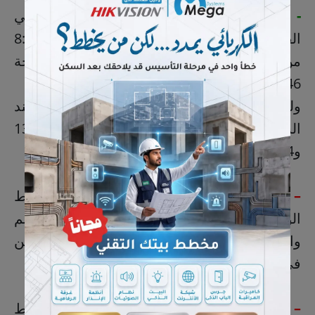
- الفاتحة
: الرجال: (مأتم الولاية) قبو السيد علي
القلاف بحي الشاطئ (
الموقع
)، عند الساعة 8:15
من مساء يومي الإثنين والثلاثاء 13 و14 ذو الحجة
1446هـ.
وللنساء: قبو عتوق في حي الشاطئ (
الموقع
)، عند
الساعة 8:00 من مساء يومي الإثنين والثلاثاء 13
و14 ذو الحجة 1446هـ.
– للرجال
: تستقبل العائلة التعازي على رابط
الواتساب
للرجال
(
اضغط هنا
)، يرجى كتابة الاسم
والتعزية ومغادرة المجموعة لإتاحة الفرصة للآخرين
في تقديم التعزية.
– للنساء
: تستقبل العائلة التعازي على رابط