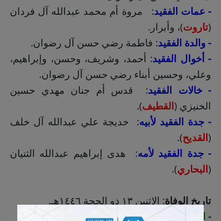
- عمات الفقيد
: مروة أم محمد عبدالله آل فردان
(
تاروت
)، وأبرار.
- والدة الفقيد
: فاطمة رضي حسن آل رضوان.
- أخوال الفقيد
: أحمد، وشريف، وحسن، وإبراهيم،
وعلي، وحسين أبناء رضي حسن آل رضوان.
- خالات الفقيد
: قدس أم جنان مهدي حسين
الخنيزي (
القطيف
).
- جدة الفقيد لأبيه
: خديجة علي عبدالله آل خلف
(
القديح
).
- جدة الفقيد لأمه
: هدى إبراهيم عبدالله الثنيان
(
البحاري
).
تاريخ الوفاة
: الاثنين ١٣ ذو الحجة ١٤٤٦هـ.
-
التشييع
: