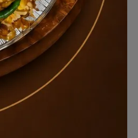
ترخيص
وزارة الموارد البشرية والتنم
خبرة
21
سنة في مجال الاستقدام
📱
للتواصل:
اتصال + واتساب :
0138635665
«
واتساب مباشر
»
https://wa.me/966138635665
اتصال + واتساب :
0568900990
«
واتساب مباشر
»
https://wa.me/966568900990