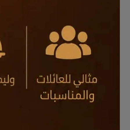
واتساب فقط :
0506222556
«
واتساب مباشر
»
https://wa.me/966506222556
الموقع الإلكتروني :
INFO@MRS.COM.SA