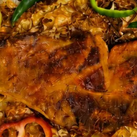
اص-عامل منزلي....) من الهند- الفلبين-باكستان-مصر
بال- الفلبين- باكستان- مصر