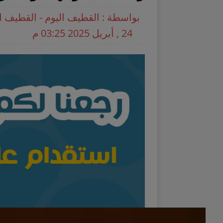
بواسطة : القطيف اليوم - القطيف ا
24 , أبريل 2025 03:25 م