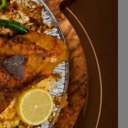
🔹
النيجر
9,100 ريال
🔹
باكستان
12,050 ريالًا
💰
السعر شامل الضريبة
أيام العمل:
من الأحد حتى الخميس
8.00 صباحًا – 1.00 ظهرًا
5.00 مساءً – 8.00 مساءً
السبت : 4:30 مساءً حتى 8.00 مساء
استقدام عمالة منزلية رجالية
(سائق خ
استقدام عمالة مهنية
من: الهند- الني