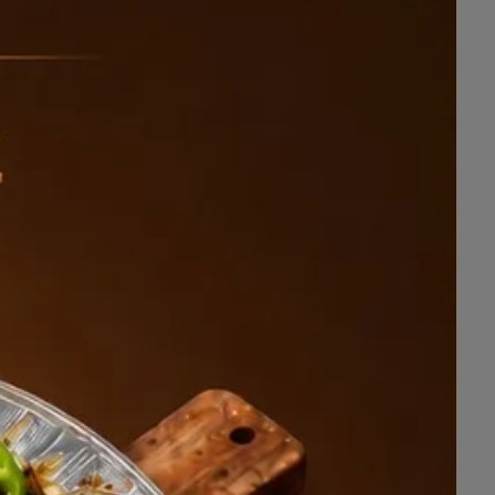
عرض
حصري
لمتابعي "
القطيف اليوم
🔥
رجعنا بأقوى العروض
.. لدى
مكتب 
⚡️
استقدم عاملتك المنزلية من:
🔹
الفلبين
13,950 ريالًا