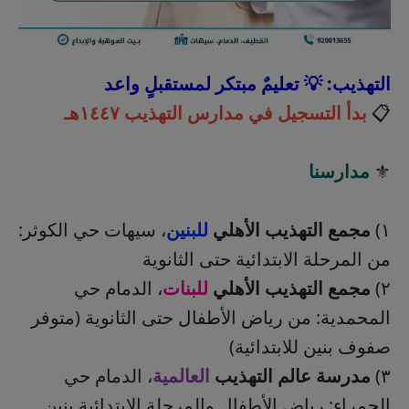
التهذيب: 💡 تعليمٌ مبتكر لمستقبلٍ واعد
📋
بدأ التسجيل في مدارس التهذيب ١٤٤٧هـ
⚜️
مدارسنا
١)
مجمع التهذيب الأهلي
للبنين
، سيهات حي الكوثر:
من المرحلة الابتدائية حتى الثانوية
٢)
مجمع التهذيب الأهلي
للبنات
، الدمام حي
المحمدية: من رياض الأطفال حتى الثانوية (متوفر
صفوف بنين للابتدائية)
٣)
مدرسة عالم التهذيب
العالمية
، الدمام حي
الحمراء: رياض الأطفال والمرحلة الابتدائية بنين