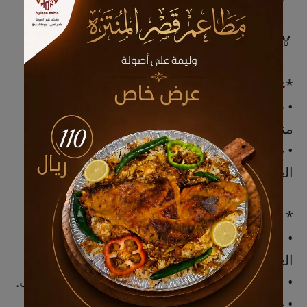
🏅
معتمدون ومتميزون محليًا وعالميًا:
*
عالميًا
• ⁠حاصلون على الاعتماد المؤسسي العالمي من
منظمة Cognia.
• ⁠حاصلون على المراكز الأولى في المسابقات
العالمية.
*
محليًا
• اعتماد محلي من (موهبة) مؤسسة الملك عبد
العزيز ورجاله للموهبة والإبداع
• ⁠الاعتماد الوطني من هيئة تقويم التعليم والتدريب.
• ⁠حاصلون على المراكز الأولى على مستوى