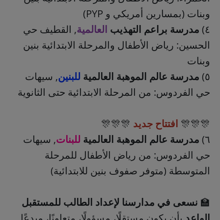
وبنات (بمسارين أمريكي و PYP)
٤)
مدرسة براعم التهذيب
العالمية
, القطيف حي
الحسين: رياض الأطفال والمرحلة الابتدائية بنين
وبنات
٥)
مدرسة عالم الموهبة العالمية
للبنين
, سيهات
حي الفردوس: من المرحلة الابتدائية حتى الثانوية
🎊🎊🎊
افتتاح جديد
🎊🎊🎊
٦)
مدرسة عالم الموهبة العالمية
للبنات
, سيهات
حي الفردوس: من رياض الأطفال للمرحلة
المتوسطة (متوفر صفوف بنين للابتدائية)
🏫
نسعى في مدارسنا لإعداد الطالب للمستقبل
الواعِد
بأن يكون مستقلًا، مسؤولًا، متعاونًا، مبدعًا