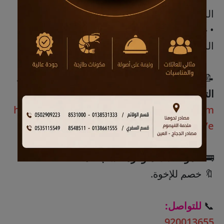
المملكة في اختبارات قياس.
• ⁠حاصلون على المراكز الأولى في المسابقات
المحلية.
📝
للتسجيل عبر الباركود أو من خلال نسخ الرابط
التالي:
http://50.28.38.130/eRegistration/ar/hom
e/
🚌
المواصلات متوفرة حسب المنطقة
🔖 خصم للإخوة.
📞
للتواصل:
920013655