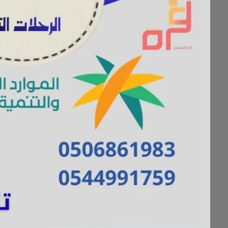
اغتنموا عروض المهرجان الكبير في Z.V.C
👈 تطبق الشروط والأحكام
شاهد العروض والتغطية المصورة