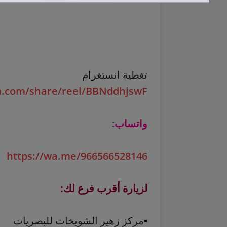
تغطية انستغرام
m.com/share/reel/BBNddhjswF
واتساب
:
https://wa.me/966566528146
لزيارة أقرب فرع لك:
▪️مركز زهير الشويخات للبصريات