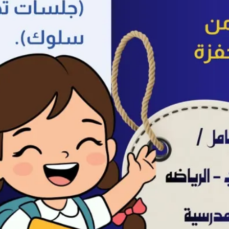
249
ريال
صقة