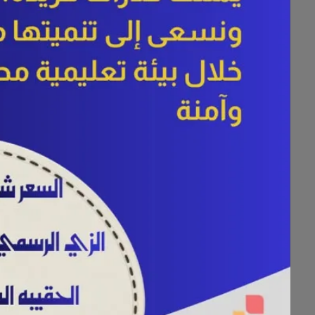
🔸يعني اسم واحد Z.V.C
✅ فريم طبي أو شمسي بـ
99
ريال
✅ نظارة شمسية بـ
199
ريال
✅ 2 نظارتين طبية (عدسات عادية) بـ
✅ 3 نظارات بـ
299
ريال
📌 الماركات العالمية
نصف السعر
(ضمان الوكيل)
🔶 أسعار خاصة على
العدسات اللا