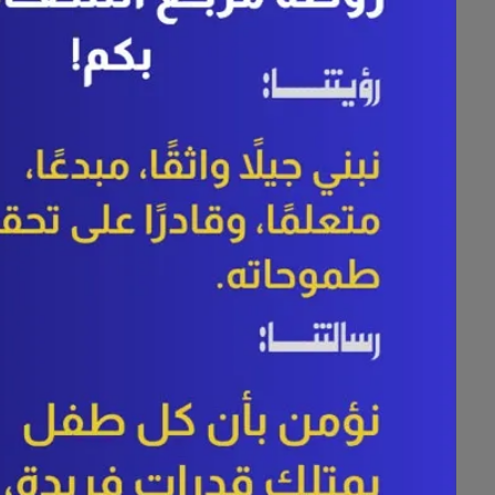
عروض شهر رمضان
مهرجان
Z.V.C
للنظارات
🔥
ولعناها
..
خذها
99
ريال فقط🔥
🔹ثقة🔸ضمان🔺سعر