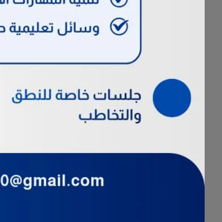
باقة التلميع الشامل..
• تلميع خارجي مع طبقة نانو
• ⁠تلميع وصنفرة الأنوار الخارجية
• ⁠تلميع داخلي شامل إزالة البقع الخ
• ⁠تلميع الطبلون والجلديات والبلاس
• ⁠تعطير وتعقيم داخلي مع تكييس ال
سيارة صغيرة 250 - متوسطة 300 -كبيرة 350 ريال