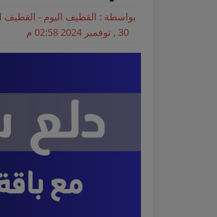
بواسطة : القطيف اليوم - القطيف ا
30 , نوفمبر 2024 02:58 م