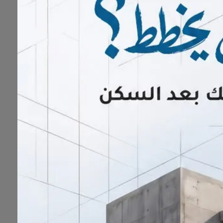
عبد العزيز آل درويش؛ لحصولها على