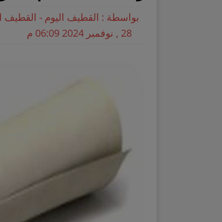
بواسطة : القطيف اليوم - القطيف ا
28 , نوفمبر 2024 06:09 م