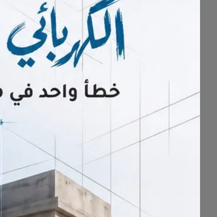
كرَّم الدكتور سامي بن غازي العتيب
المركز الأول مكرر في مبادرة "أقرأ وأ
«القطيف اليوم»
تهنئ "آل درويش" وتت