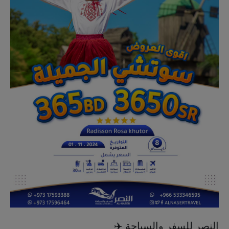
النصر للسفر والسياحة ✈️