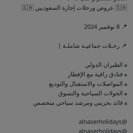
🇸🇦 عروض ورحلات إجازة السعوديين 🇸🇦
📍 8 نوفمبر 2024
@alnaserholidays
@alnaserholidays