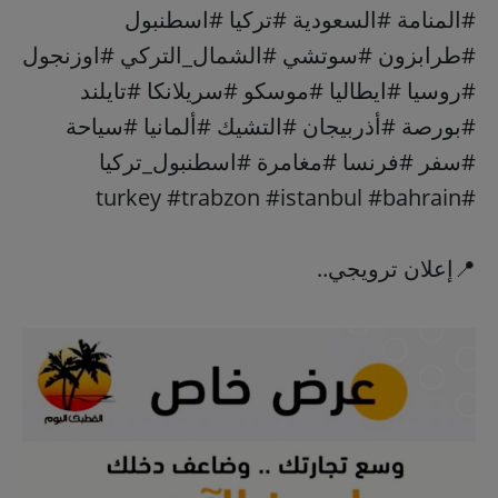
#المنامة #السعودية #تركيا #اسطنبول
#طرابزون #سوتشي #الشمال_التركي #اوزنجول
#روسيا #ايطاليا #موسكو #سريلانكا #تايلند
#بورصة #أذربيجان #التشيك #ألمانيا #سياحة
#سفر #فرنسا #مغامرة #اسطنبول_تركيا
#turkey #trabzon #istanbul #bahrain
📍إعلان ترويجي..