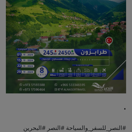
•
‏‎‏‎#النصر_للسفر_والسياحة #النصر #البحرين