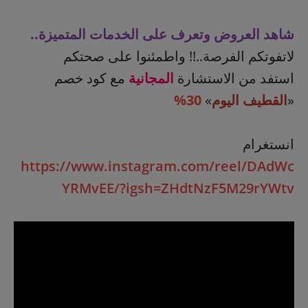
شاهد العروض وتعرف على الخدمات المتميزة..
لاتفوتكم الفرصة..!! واطمئنوا على صحتكم
استفد من الاستشارة
المجانية
مع كود خصم
«
القطيف اليوم
»
30%
انستغرام
https://www.instagram.com/reel/DAdWc
YRMvEE/?igsh=ZHdtNzF5M29rYWtv